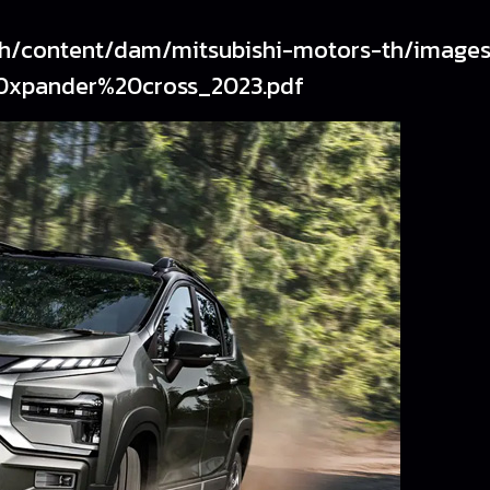
.th/content/dam/mitsubishi-motors-th/image
0xpander%20cross_2023.pdf