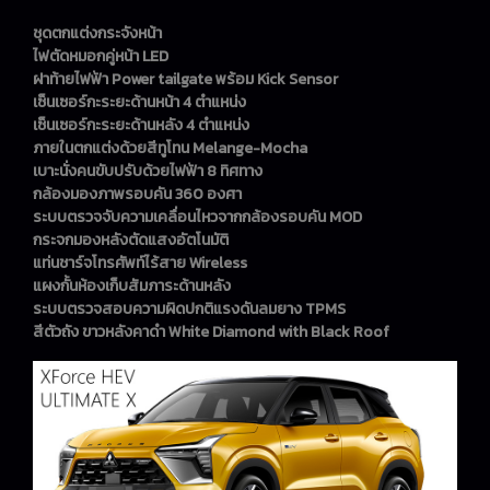
ชุดตกแต่งกระจังหน้า
ไฟตัดหมอกคู่หน้า LED
ฝาท้ายไฟฟ้า Power tailgate พร้อม Kick Sensor
เซ็นเซอร์กะระยะด้านหน้า 4 ตำแหน่ง
เซ็นเซอร์กะระยะด้านหลัง 4 ตำแหน่ง
ภายในตกแต่งด้วยสีทูโทน Melange-Mocha
เบาะนั่งคนขับปรับด้วยไฟฟ้า 8 ทิศทาง
กล้องมองภาพรอบคัน 360 องศา
ระบบตรวจจับความเคลื่อนไหวจากกล้องรอบคัน MOD
กระจกมองหลังตัดแสงอัตโนมัติ
แท่นชาร์จโทรศัพท์ไร้สาย Wireless
แผงกั้นห้องเก็บสัมภาระด้านหลัง
ระบบตรวจสอบความผิดปกติแรงดันลมยาง TPMS
สีตัวถัง ขาวหลังคาดำ White Diamond with Black Roof