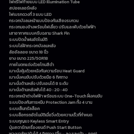
ไฟหรี่ไฟท้ายแบบ LED Illumination Tube
สปอยเลอร์หลัง
ไฟเบรกดวงที่ 3 แบบ LED
กระจกบังลมหน้าแบบป้องกันเสียงรบกวน
กระจกมองข้างพร้อมไฟเลี้ยว ปรับและพับด้วยไฟฟ้า
เสาอากาศแบบครีบฉลาม Shark Fin
ระบบปัดน้ำฝนอัตโนมัติ
ระบบไล่ฝ้ากระจกบังลมหลัง
ล้ออัลลอย ขนาด 18 นิ้ว
ยาง ขนาด 225/50R18
ภายในตกแต่งด้วยโทนสีดำ
เบาะนั่งหุ้มด้วยหนังกันความร้อน Heat Guard
เบาะนั่งคนขับปรับด้วยมือ 6 ทิศทาง
เบาะนั่งด้านหลัง ปรับเอนได้ 8 ระดับ
เบาะนั่งด้านหลังพับได้ 40 : 20 : 40
กระจกหน้าต่างไฟฟ้า พร้อมระบบ One-Touch ฝั่งคนขับ
ระบบป้องกันการหนีบ Protection Jam ทั้ง 4 บาน
ระบบเซ็นทรัลล็อค
ระบบล็อกรถอัตโนมัติเมื่อวิ่งด้วยความเร็วที่กำหนด
ระบบกุญแจ Keyless Smart Entry
ปุ่มสตาร์ทเครื่องยนต์ Push Start Button
พวงมาลัยปรับได้ 4 ทิศทาง (ขึ้น – ลง และเข้า – ออก)